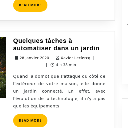
READ
READ MORE
MORE
Quelques tâches à
Quelque
automatiser dans un jardin
tâches
28
Xavier
28 janvier 2020
|
Xavier Leclercq
|
à
janvier
Leclercq
0 commentaire
|
4 h 38 min
automati
2020
Quand la domotique s’attaque du côté de
dans
l’extérieur de votre maison, elle donne
un
un jardin connecté. En effet, avec
jardin
l’évolution de la technologie, il n’y a pas
que les équipements
READ
READ MORE
MORE