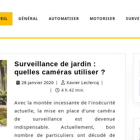
EIL
GÉNÉRAL
AUTOMATISER
MOTORISER
SURVE
Surveillance de jardin :
Surveilla
quelles caméras utiliser ?
de
28
Xavier
28 janvier 2020
|
Xavier Leclercq
|
jardin
janvier
Leclercq
0 commentaire
|
4 h 42 min
:
2020
Avec la montée incessante de l’insécurité
quelles
actuelle, la mise en place d’une caméra
caméras
de surveillance est devenue
utiliser
indispensable. Actuellement, bon
?
nombre de particuliers ont décodé de