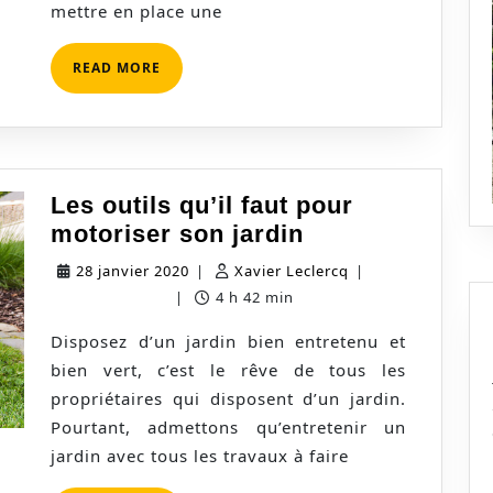
mettre en place une
READ
READ MORE
MORE
Les outils qu’il faut pour
Les
motoriser son jardin
outils
28
Xavier
28 janvier 2020
|
Xavier Leclercq
|
qu’il
janvier
Leclercq
0 commentaire
|
4 h 42 min
faut
2020
Disposez d’un jardin bien entretenu et
pour
bien vert, c’est le rêve de tous les
motoriser
propriétaires qui disposent d’un jardin.
son
Pourtant, admettons qu’entretenir un
jardin
jardin avec tous les travaux à faire