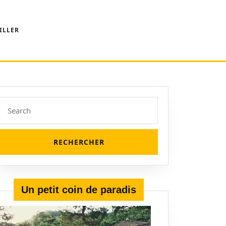
ILLER
Search
for:
nce
Un petit coin de paradis