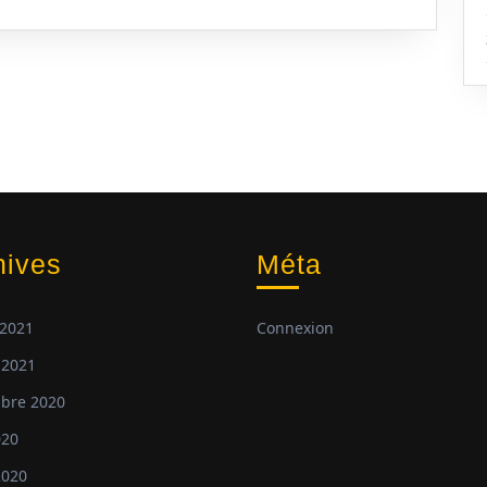
hives
Méta
 2021
Connexion
 2021
bre 2020
020
 2020